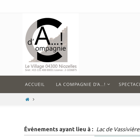
Passer
vers
le
contenu
Passer
ACCUEIL
LA COMPAGNIE D’A…!
SPECTAC
vers
le
HOME
contenu
Événements ayant lieu à :
Lac de Vassivière