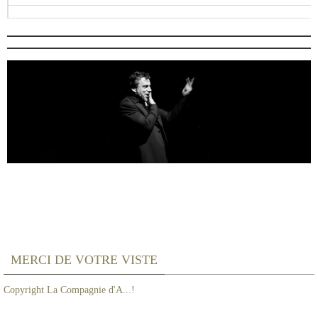
MERCI DE VOTRE VISTE
Copyright La Compagnie d'A...!