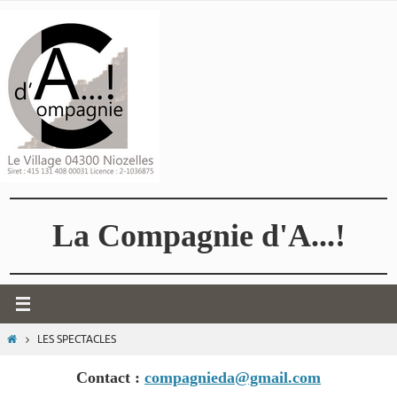
Passer
vers
le
contenu
La Compagnie d'A...!
HOME
LES SPECTACLES
Contact :
compagnieda@gmail.com