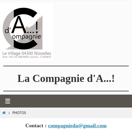
Passer
vers
le
contenu
La Compagnie d'A...!
HOME
PHOTOS
Contact :
compagnieda@gmail.com