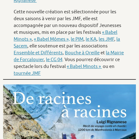
Rignanese
Cette nouvelle création est sélectionnée pour les
deux saisons à venir par les JMF, elle est
accompagnée par un nouveau dispositif Jeunesses
et musiques, mis en place par les festivals
« Babel
Minots »
,
« Babel Mômes »,
le PIM
,
le KA
,
les JMF
,
la
Sacem
, elle soutenue est par les associations
Ensemble et Différents
,
Bouche à Oreille
et
la Mairie
de Forcalquier
,
le CG 04
. Vous pourrez découvrir ce
spectacle lors du festival
« Babel Minots »
ou en
tournée JMF