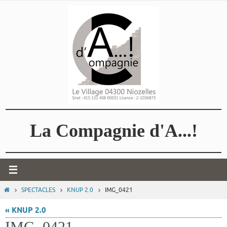
Passer
vers
le
contenu
La Compagnie d'A...!
HOME
SPECTACLES
KNUP 2.0
IMG_0421
« KNUP 2.0
IMG_0421