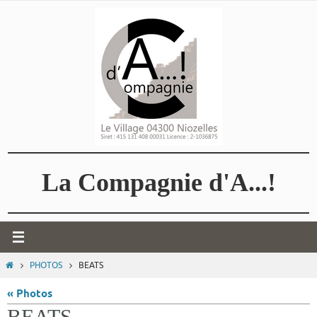
Passer
vers
le
contenu
La Compagnie d'A...!
HOME
PHOTOS
BEATS
« Photos
BEATS