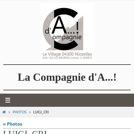
Passer
vers
le
contenu
La Compagnie d'A...!
HOME
PHOTOS
LUIGI_CRI
« Photos
LUIGI_CRI