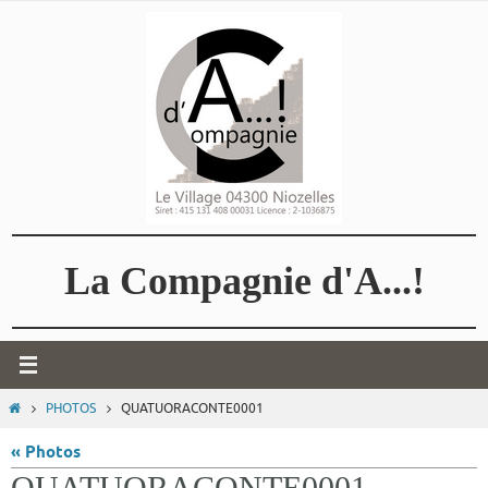
Passer
vers
le
contenu
La Compagnie d'A...!
HOME
PHOTOS
QUATUORACONTE0001
« Photos
QUATUORACONTE0001