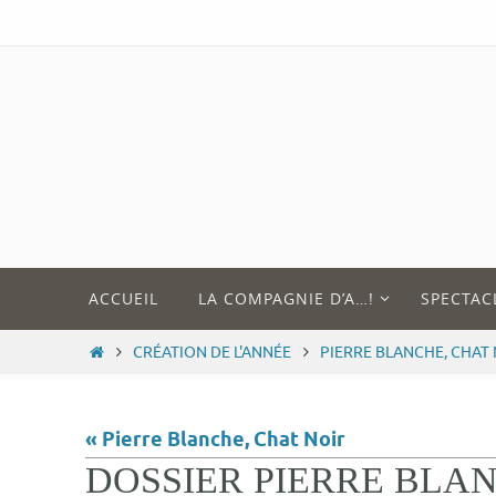
Passer
vers
le
contenu
Passer
ACCUEIL
LA COMPAGNIE D’A…!
SPECTAC
vers
le
HOME
CRÉATION DE L'ANNÉE
PIERRE BLANCHE, CHAT
contenu
« Pierre Blanche, Chat Noir
DOSSIER PIERRE BLAN