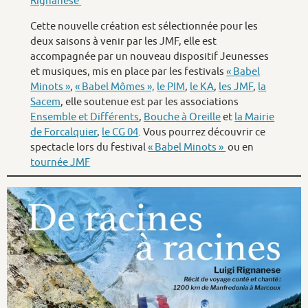
Rignanese
Cette nouvelle création est sélectionnée pour les
deux saisons à venir par les JMF, elle est
accompagnée par un nouveau dispositif Jeunesses
et musiques, mis en place par les festivals
« Babel
Minots »
,
« Babel Mômes »,
le PIM
,
le KA
,
les JMF
,
la
Sacem
, elle soutenue est par les associations
Ensemble et Différents
,
Bouche à Oreille
et
la Mairie
de Forcalquier
,
le CG 04
. Vous pourrez découvrir ce
spectacle lors du festival
« Babel Minots »
ou en
tournée JMF