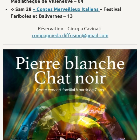
Médiathèque de Villeneuve – 04
⟢ Sam 28
– Contes
Merveilleux Italiens
– Festival
Fariboles et Balivernes – 13
Réservation : Giorgia Cavinati
compagnieda.diffusion@gmail.com