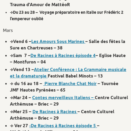
Trauma d’Amour de MattéoR
⟢Du 23 au 28 – Voyage préparatoire en Italie sur Frédéric 2
l’empereur oublié
Mars
⟢Vend 6 –
Les Amours Sous Marines
– Salle des fêtes la
Sure en Chartreuses – 38
⟢Sam 7 –
De Racines à Racines épisode 4
– Eglise Haute
– Montfuron – 04
⟢Vend 13 –
Atelier Conférence : La Grammaire musicale
et la dramaturgie
Festival Babel Minots – 13
⟢ du 16 au 18 –
Pierre Blanche Chat Noir
– Tournée
JMF Hautes Pyrénées – 65
⟢Mar 24 –
Contes merveilleux Italiens –
Centre Culturel
Arthémuse – Briec – 29
⟢Mer 25 –
De Racines à Racines
– Centre Culturel
Arthémuse – Briec – 29
⟢ Ver 27
-De Racines à Racines épisode 5
–