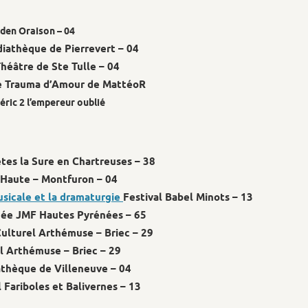
’Eden Oraison – 04
iathèque de Pierrevert – 04
Théâtre de Ste Tulle – 04
e Trauma d’Amour de MattéoR
éric 2 l’empereur oublié
êtes la Sure en Chartreuses – 38
e Haute – Montfuron – 04
sicale et la dramaturgie
Festival Babel Minots – 13
ée JMF Hautes Pyrénées – 65
ulturel Arthémuse – Briec – 29
l Arthémuse – Briec – 29
athèque de Villeneuve – 04
l Fariboles et Balivernes – 13