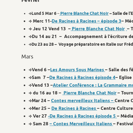
Fevrier
⟢Lund 5 Mar 6
–
Pierre Blanche Chat Noir
– Salle de l
⟢ Merc 11-
De Racines à Racines – épisode 3
– Méd
⟢ Jeu 12 Vend 13 –
Pierre Blanche Chat Noir
– 
⟢Du 14 au 21 – Accompagnement à l’écriture d
⟢Du 23 au 28 – Voyage préparatoire en Italie sur Fréd
Mars
⟢Vend 6 –
Les Amours Sous Marines
– Salle des f
⟢Sam 7 –
De Racines à Racines épisode 4
– Eglis
⟢Vend 13 –
Atelier Conférence : La Grammaire mu
⟢ du 16 au 18 –
Pierre Blanche Chat Noir
– Tourn
⟢Mar 24 –
Contes merveilleux Italiens –
Centre C
⟢Mer 25 –
De Racines à Racines
– Centre Culture
⟢ Ver 27
-De Racines à Racines épisode 5
– Médi
⟢ Sam 28
– Contes
Merveilleux Italiens
– Festiva