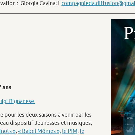
vation : Giorgia Cavinati
compagnieda.diffusion@gmai
7 ans
uigi Rignanese
e pour les deux saisons à venir par les
eau dispositif Jeunesses et musiques,
inots »
,
« Babel Mômes »,
le PIM
,
le