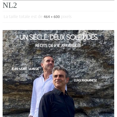
NL2
La taille totale est de
pixels
464 × 600