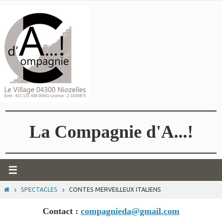
Passer
vers
le
contenu
La Compagnie d'A...!
HOME
SPECTACLES
CONTES MERVEILLEUX ITALIENS
Contact :
compagnieda@gmail.com