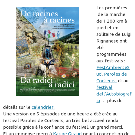
Les premières
de la marche
de 1 200 km à
pied et en
solitaire de Luigi
Rignanese ont
été
programmées
aux festivals :
FestAmbienteS
ud
,
Paroles de
Conteurs
et au
festival
dell’Autobiograf
ia
… plus de
détails sur le
calendrier
.
Une version en 5 épisodes de une heure a été crée au
festival Paroles de Conteurs, un très bel accueil rendu
possible grâce à la confiance du festival, un grand merci.
Et un immense merci à
Karine Giraud
pour la conception de