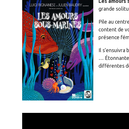
Les amours 
grande solitu
Pile au centr
content de vo
présence fé
Il s’ensuivra
… Étonnantes
différentes d