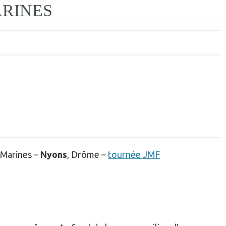
ARINES
 Marines –
Nyons
, Drôme –
tournée JMF