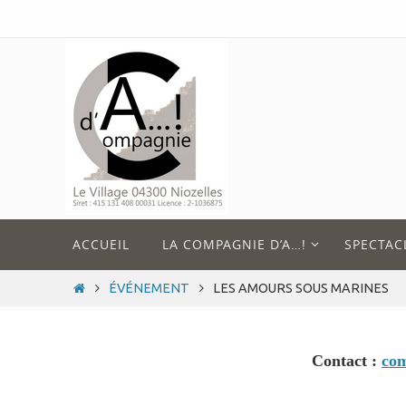
Passer
vers
le
contenu
Passer
ACCUEIL
LA COMPAGNIE D’A…!
SPECTAC
vers
le
HOME
ÉVÉNEMENT
LES AMOURS SOUS MARINES
contenu
Contact :
co