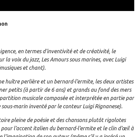
non
ence, en termes d’inventivité et de créativité, le
r la voix du jazz, Les Amours sous marines, avec Luigi
(musiques et chant).
 huître perlière et un bernard-l’ermite, les deux artistes
er petits (à partir de 6 ans) et grands au fond des mers
 partition musicale composée et interprétée en partie par
sous-marin inventé par le conteur Luigi Rignanese).
toire pleine de poésie et des chansons plutôt rigolotes
pour l’accent italien du bernard-l’ermite et le clin d’œil à
de l’imagination de son auteur (même s’il y a inséré un