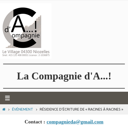
Passer
vers
le
contenu
La Compagnie d'A...!
HOME
ÉVÉNEMENT
RÉSIDENCE D’ÉCRITURE DE « RACINES À RACINES »
Contact :
compagnieda@gmail.com