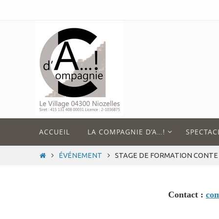
Passer
vers
le
contenu
Passer
ACCUEIL
LA COMPAGNIE D’A…!
SPECTAC
vers
le
HOME
ÉVÉNEMENT
STAGE DE FORMATION CONTE
contenu
Contact :
co